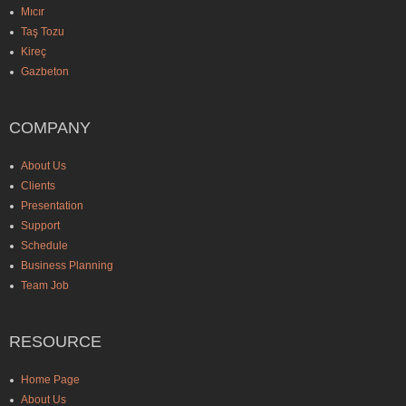
Mıcır
Taş Tozu
Kireç
Gazbeton
COMPANY
About Us
Clients
Presentation
Support
Schedule
Business Planning
Team Job
RESOURCE
Home Page
About Us