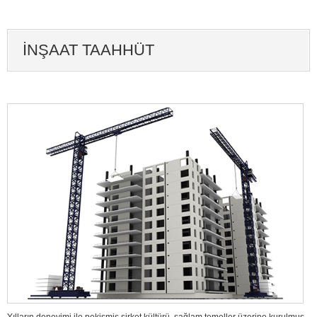
İNŞAAT TAAHHÜT
Yılların deneyimi ile pekişmiş şirket kültürü, sağlam temeller üzerine kurulmuş