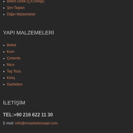
Beton Direk (Çit Direği)
Şev Taşları
Diğer Malzemeler
YAPI MALZEMELERI
Briket
Kum
Çimento
Mıcır
Taş Tozu
Kireç
Gazbeton
İLETIŞIM
TEL:+90 216 622 11 30
E-mail:
info@ensarbetonyapi.com