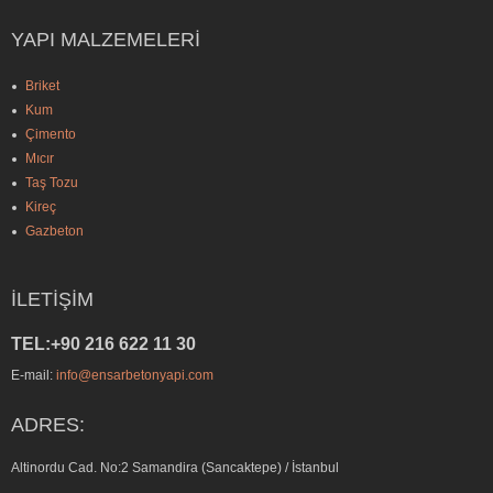
YAPI MALZEMELERI
Briket
Kum
Çimento
Mıcır
Taş Tozu
Kireç
Gazbeton
İLETIŞIM
TEL:+90 216 622 11 30
E-mail:
info@ensarbetonyapi.com
ADRES:
Altinordu Cad. No:2 Samandira (Sancaktepe) / İstanbul